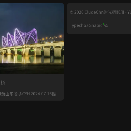
© 2026 CludeChn时光摄影册 - YU
+
Typecho
Snapic
v5
&
大桥
东段 @CYH 2024.07.16摄