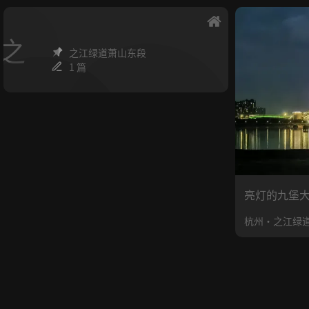
之
之江绿道萧山东段
1 篇
亮灯的九堡
杭州·之江绿道萧山