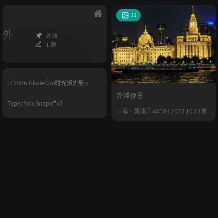
11
外
外滩
1 篇
© 2026 CludeChn时光摄影册 -
YUNHE.LIFE
外滩夜景
+
Typecho
Snapic
v5
&
上海·黄浦江 @CYH 2023.10.01摄