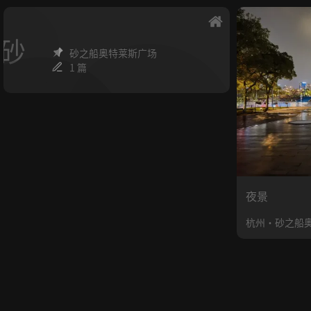
砂
砂之船奥特莱斯广场
1 篇
夜景
杭州·砂之船奥特莱