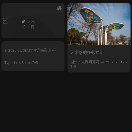
艺
艺术
1 篇
© 2026 CludeChn时光摄影册 -
艺术感的多彩立架
YUNHE.LIFE
+
湖州·太湖月亮湾 @CYH 2023.12.2
Typecho
Snapic
v5
&
7摄