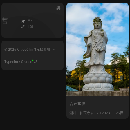
菩
菩萨
1 篇
© 2026 CludeChn时光摄影册 -
YUNHE.LIFE
+
Typecho
Snapic
v5
&
菩萨塑像
湖州·仙顶寺 @CYH 2023.11.25摄