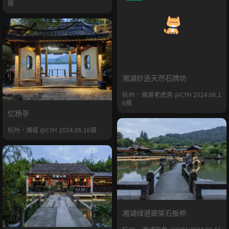
摄
湘湖妙造天然石牌坊
杭州·湘湖老虎洞 @CYH 2024.06.1
6摄
忆杨亭
杭州·湘堤 @CYH 2024.06.16摄
湘湖绿道廊架石板桥