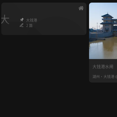
大
大钱港
2 篇
大钱港水闸
湖州·大钱港 @CY