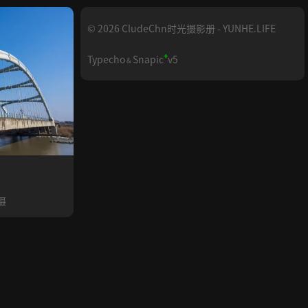
© 2026 CludeChn时光摄影册 - YUNHE.LIFE
+
Typecho
Snapic
v5
&
摄