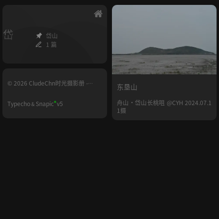
岱
岱山
1 篇
© 2026 CludeChn时光摄影册 -
东垦山
YUNHE.LIFE
+
舟山·岱山长桃咀 @CYH 2024.07.1
Typecho
Snapic
v5
&
1摄