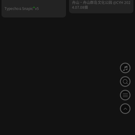
舟山·舟山群岛文化公园 @CYH 202
4.07.08摄
+
Typecho
Snapic
v5
&