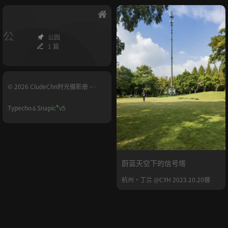
公
公园
1 篇
© 2026 CludeChn时光摄影册 -
YUNHE.LIFE
+
Typecho
Snapic
v5
&
蔚蓝天空下的信号塔
杭州·丁兰 @CYH 2023.10.20摄