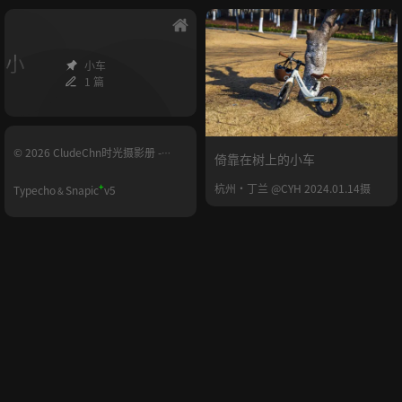
小
小车
1 篇
© 2026 CludeChn时光摄影册 -
倚靠在树上的小车
YUNHE.LIFE
+
杭州·丁兰 @CYH 2024.01.14摄
Typecho
Snapic
v5
&