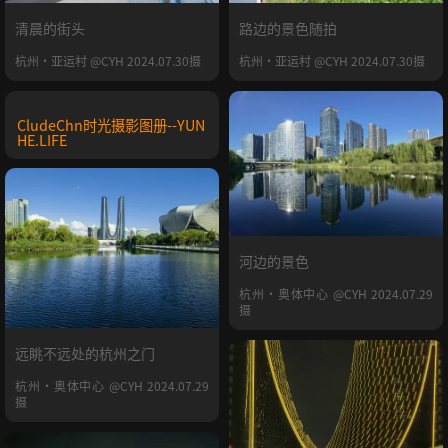
清晨的街头
路边的景色随拍
杭州·亚运村 @CYH 2024.07.30摄
杭州·亚运村 @CYH 2024.07.30摄
CludeChn时光摄影图册--YUN
HE.LIFE
河边的景色
杭州·奥体中心 @CYH 2024.07.29
摄
远眺不远处的杭州之门
杭州·奥体中心 @CYH 2024.07.29
摄